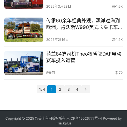
2025年3月23日
1.6K
传承60余年经典外观，飘洋过海到
欧洲，肯沃斯W990美式长头卡车实
拍
2025年2月6日
1.4K
荷兰84岁司机Theo将驾驶DAF电动
赛车投入运营
5天前
72
1 / 4
1
2
3
4
Copyright © 2025 欧美卡车网版权所有 京ICP备
15026777号-4
Powered by
Truckplus