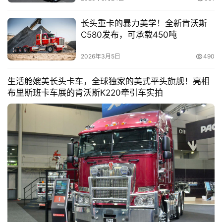
长头重卡的暴力美学！全新肯沃斯
C580发布，可承载450吨
2026年3月5日
490
生活舱媲美长头卡车，全球独家的美式平头旗舰！亮相
布里斯班卡车展的肯沃斯K220牵引车实拍
首
页
独
家
资
讯