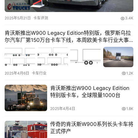
登录
注册
视
2025年5月21日
卡车评测
3.4K
频
肯沃斯推出W900 Legacy Edition特别版，俄罗斯乌拉
尔汽车厂第150万台卡车下线，本周欧美卡车行业大事
盘点
专
题
2025年4月6日
卡车行业
1.2K
社
肯沃斯推出W900 Legacy Edition
区
特别版卡车，全球限量1000台
2025年4月4日
1.8K
传奇的肯沃斯W900系列长头卡车将
正式停产