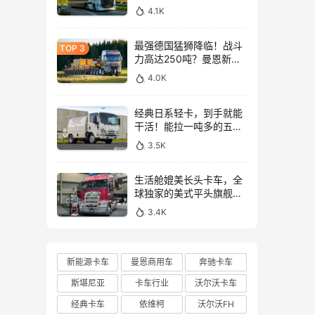
与沃尔沃FH Aero Electric
4.1K
同台竞技！
最强德国猛狮降临！战斗
力高达250吨？曼恩新款
TGX大件牵引车深入解析
4.0K
经典日系轻卡，到手就能
干活！能拉一吨多的五十
铃NLR工作车实拍
3.5K
生活舱媲美长头卡车，全
球独家的美式平头旗舰！
亮相布里斯班卡车展的肯
3.4K
沃斯K220牵引车实拍
新能源卡车
曼恩商用车
奔驰卡车
斯堪尼亚
卡车行业
沃尔沃卡车
经典卡车
依维柯
沃尔沃FH