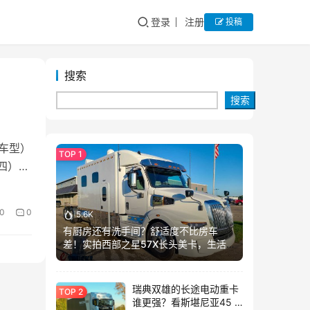
登录
注册
投稿
搜索
搜索
的车型）
期四）开
0
0
5.6K
有厨房还有洗手间？舒适度不比房车
差！实拍西部之星57X长头美卡，生活舱
加长这么多？
瑞典双雄的长途电动重卡
谁更强？看斯堪尼亚45 R