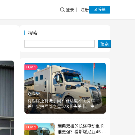
登录
注册
投稿
搜索
搜索
5.6K
有厨房还有洗手间？舒适度不比房车
差！实拍西部之星57X长头美卡，生活舱
加长这么多？
瑞典双雄的长途电动重卡
谁更强？看斯堪尼亚45 R