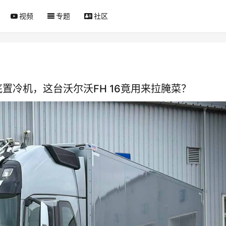
视频
专题
社区
置冷机，这台沃尔沃FH 16竟用来拉腌菜？