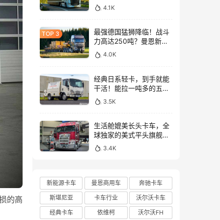
与沃尔沃FH Aero Electric
4.1K
同台竞技！
最强德国猛狮降临！战斗
力高达250吨？曼恩新款
TGX大件牵引车深入解析
4.0K
经典日系轻卡，到手就能
干活！能拉一吨多的五十
铃NLR工作车实拍
3.5K
生活舱媲美长头卡车，全
球独家的美式平头旗舰！
亮相布里斯班卡车展的肯
3.4K
沃斯K220牵引车实拍
新能源卡车
曼恩商用车
奔驰卡车
斯堪尼亚
卡车行业
沃尔沃卡车
货损的高
经典卡车
依维柯
沃尔沃FH