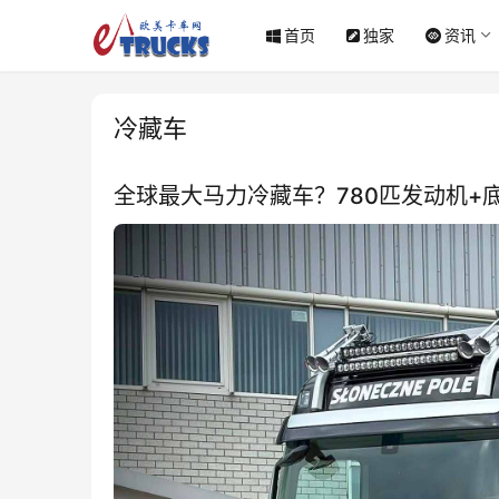
首页
独家
资讯
冷藏车
全球最大马力冷藏车？780匹发动机+底