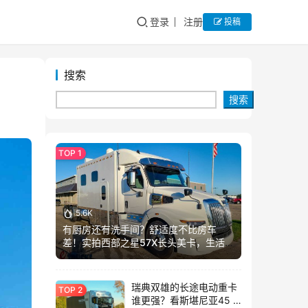
登录
注册
投稿
搜索
搜索
5.6K
有厨房还有洗手间？舒适度不比房车
差！实拍西部之星57X长头美卡，生活舱
加长这么多？
瑞典双雄的长途电动重卡
谁更强？看斯堪尼亚45 R