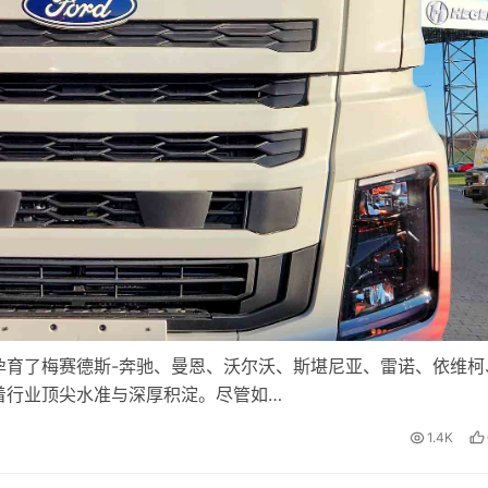
孕育了梅赛德斯-奔驰、曼恩、沃尔沃、斯堪尼亚、雷诺、依维柯
着行业顶尖水准与深厚积淀。尽管如…
1.4K