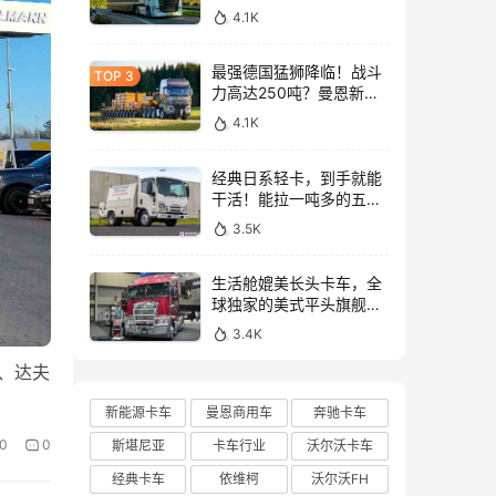
与沃尔沃FH Aero Electric
4.1K
同台竞技！
最强德国猛狮降临！战斗
力高达250吨？曼恩新款
TGX大件牵引车深入解析
4.1K
经典日系轻卡，到手就能
干活！能拉一吨多的五十
铃NLR工作车实拍
3.5K
生活舱媲美长头卡车，全
球独家的美式平头旗舰！
亮相布里斯班卡车展的肯
3.4K
沃斯K220牵引车实拍
、达夫
新能源卡车
曼恩商用车
奔驰卡车
0
0
斯堪尼亚
卡车行业
沃尔沃卡车
经典卡车
依维柯
沃尔沃FH