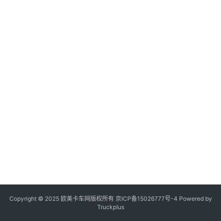
登录
注册
视
频
专
题
社
区
Copyright © 2025 欧美卡车网版权所有 京ICP备
15026777号-4
Powered by
Truckplus