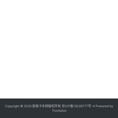
登录
注册
视
频
专
题
社
区
Copyright © 2025 欧美卡车网版权所有 京ICP备
15026777号-4
Powered by
Truckplus