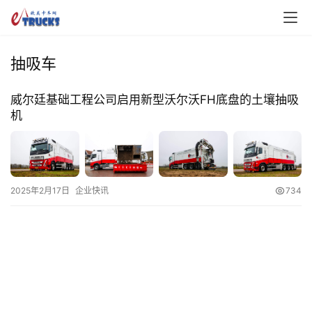
抽吸车
威尔廷基础工程公司启用新型沃尔沃FH底盘的土壤抽吸
机
首
页
2025年2月17日
企业快讯
734
独
家
资
讯