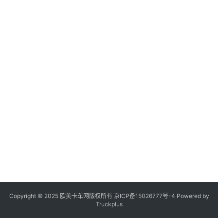
登录
注册
视
频
专
题
社
区
Copyright © 2025 欧美卡车网版权所有 京ICP备
15026777号-4
Powered by
Truckplus