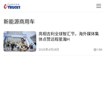
新能源商用车
亮相吉利全球智汇节，海外媒体集
体点赞远程星瀚H
首
2025年4月28日
1.8K
页
独
家
资
讯