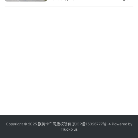
登录
注册
视
频
专
题
社
区
Copyright © 2025 欧美卡车网版权所有 京ICP备
15026777号-4
Powered by
Truckplus