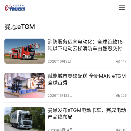
曼恩eTGM
消防服务迈向电动化：全球首款16
吨以下电动云梯消防车由曼恩交付
首
2026年6月3日
417
页
赋能城市零碳配送 全新MAN eTGM
全球首秀
独
家
2026年5月22日
226
曼恩发布eTGM电动卡车，完成电动
资
产品线布局
讯
2026年5月14日
310