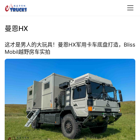
曼恩HX
这才是男人的大玩具！曼恩HX军用卡车底盘打造，Bliss
Mobil越野房车实拍
首
页
独
家
资
讯