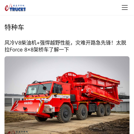
特种车
风冷V8柴油机+强悍越野性能，灾难开路急先锋！太脱
拉Force 8×8架桥车了解一下
首
页
独
家
资
讯