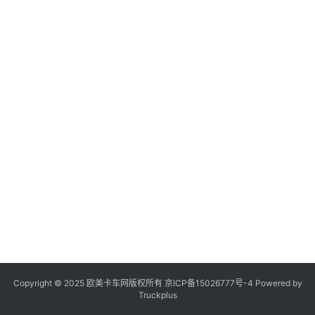
登录
注册
视
频
专
题
社
区
Copyright © 2025 欧美卡车网版权所有 京ICP备
15026777号-4
Powered by
Truckplus