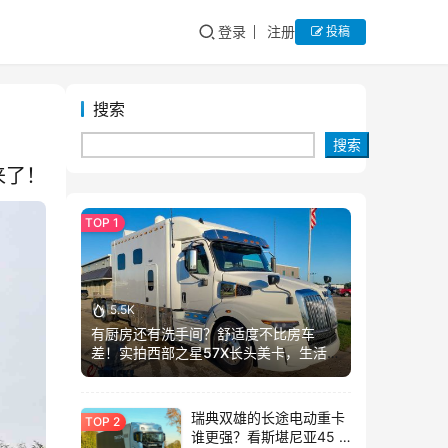
登录
注册
投稿
搜索
搜索
来了！
5.5K
有厨房还有洗手间？舒适度不比房车
差！实拍西部之星57X长头美卡，生活舱
加长这么多？
瑞典双雄的长途电动重卡
谁更强？看斯堪尼亚45 R