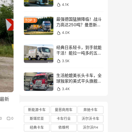
与沃尔沃FH Aero Electric
4.1K
同台竞技！
最强德国猛狮降临！战斗
力高达250吨？曼恩新款
TGX大件牵引车深入解析
4.0K
经典日系轻卡，到手就能
干活！能拉一吨多的五十
铃NLR工作车实拍
3.5K
生活舱媲美长头卡车，全
球独家的美式平头旗舰！
亮相布里斯班卡车展的肯
3.4K
沃斯K220牵引车实拍
的最新
新能源卡车
曼恩商用车
奔驰卡车
0
0
斯堪尼亚
卡车行业
沃尔沃卡车
经典卡车
依维柯
沃尔沃FH