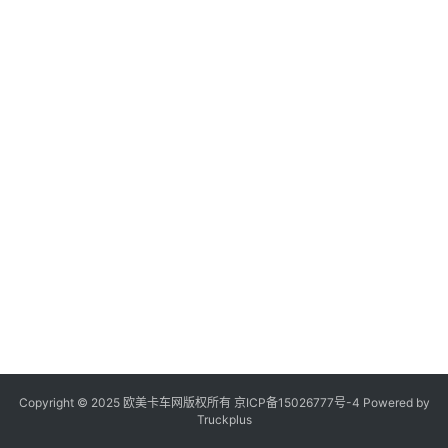
登录
注册
视
频
专
题
社
区
Copyright © 2025 欧美卡车网版权所有 京ICP备
15026777号-4
Powered by
Truckplus