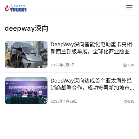
deepway深向
DeepWay深向智能化电动重卡亮相
新西兰顶级车展，全球化商业版图
再添重要一城！
首
2025年8月1日
1.2K
页
DeepWay深向达成首个亚太海外经
销商战略合作，成功签署新加坡市
独
场订单
家
2025年4月29日
816
资
讯