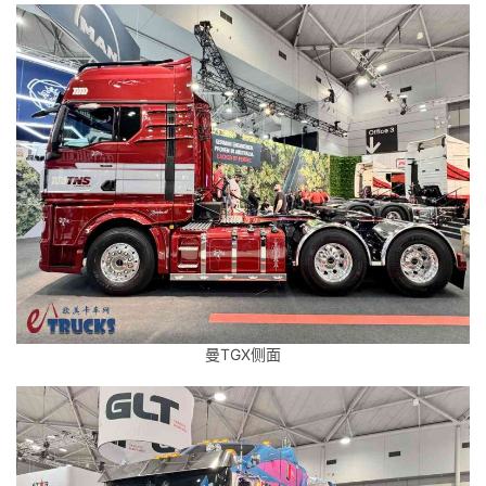
曼TGX侧面