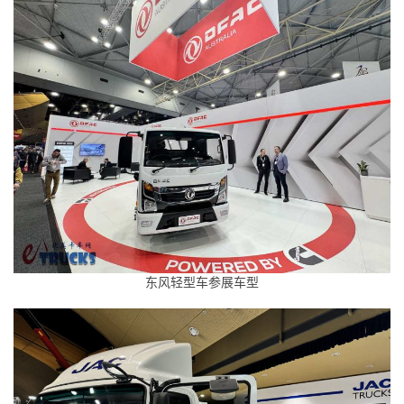
资
讯
登录
注册
视
频
专
题
社
东风轻型车参展车型
区