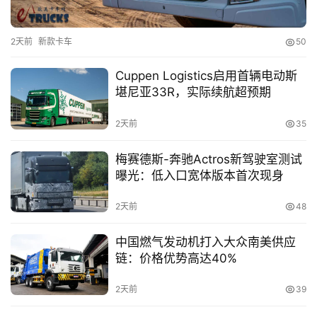
登录
注册
视
频
2天前
新款卡车
50
Cuppen Logistics启用首辆电动斯
堪尼亚33R，实际续航超预期
专
题
2天前
35
梅赛德斯-奔驰Actros新驾驶室测试
社
曝光：低入口宽体版本首次现身
区
2天前
48
中国燃气发动机打入大众南美供应
链：价格优势高达40%
2天前
39