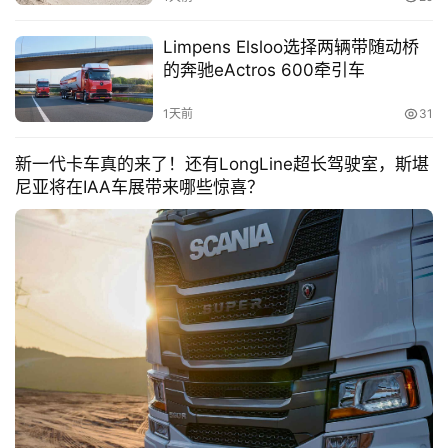
Limpens Elsloo选择两辆带随动桥
的奔驰eActros 600牵引车
1天前
31
新一代卡车真的来了！还有LongLine超长驾驶室，斯堪
首
尼亚将在IAA车展带来哪些惊喜？
页
独
家
资
讯