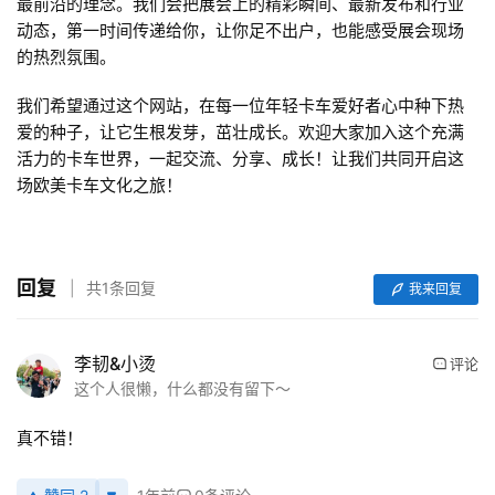
频
最前沿的理念。我们会把展会上的精彩瞬间、最新发布和行业
动态，第一时间传递给你，让你足不出户，也能感受展会现场
的热烈氛围。
专
我们希望通过这个网站，在每一位年轻卡车爱好者心中种下热
题
爱的种子，让它生根发芽，茁壮成长。欢迎大家加入这个充满
活力的卡车世界，一起交流、分享、成长！让我们共同开启这
场欧美卡车文化之旅！
社
区
回复
共1条回复
我来回复
李韧&小烫
评论
这个人很懒，什么都没有留下～
真不错！