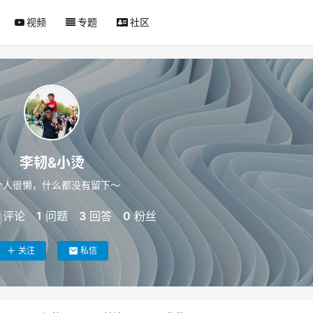
视频
专题
社区
李韧&小烫
个人很懒，什么都没有留下～
评论
1
问题
3
回答
0
粉丝
关注
私信