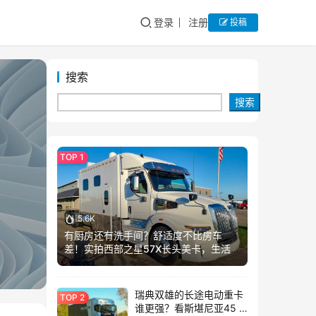
登录
注册
投稿
搜索
搜索
5.6K
有厨房还有洗手间？舒适度不比房车
差！实拍西部之星57X长头美卡，生活舱
加长这么多？
瑞典双雄的长途电动重卡
谁更强？看斯堪尼亚45 R