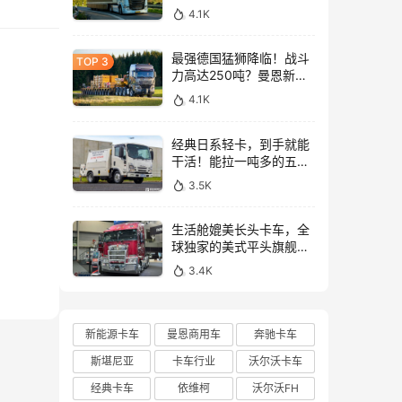
与沃尔沃FH Aero Electric
4.1K
同台竞技！
最强德国猛狮降临！战斗
力高达250吨？曼恩新款
TGX大件牵引车深入解析
4.1K
经典日系轻卡，到手就能
干活！能拉一吨多的五十
铃NLR工作车实拍
3.5K
生活舱媲美长头卡车，全
球独家的美式平头旗舰！
亮相布里斯班卡车展的肯
3.4K
沃斯K220牵引车实拍
新能源卡车
曼恩商用车
奔驰卡车
斯堪尼亚
卡车行业
沃尔沃卡车
经典卡车
依维柯
沃尔沃FH