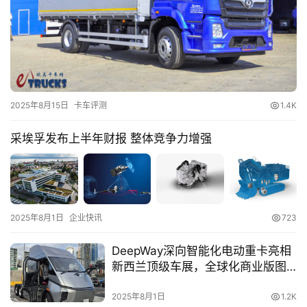
专
题
社
区
2025年8月15日
卡车评测
1.4K
采埃孚发布上半年财报 整体竞争力增强
2025年8月1日
企业快讯
723
DeepWay深向智能化电动重卡亮相
新西兰顶级车展，全球化商业版图
再添重要一城！
2025年8月1日
1.2K