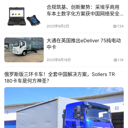
合规筑基、创新聚势：采埃孚商用
首
车本土数字化方案获中国网络安全
页
认证
2025年9月2日
734
大通在英国推出eDeliver 75纯电动
独
中卡
家
2025年8月18日
1.1K
资
俄罗斯版三环卡车！全套中国解决方案，Sollers TR
讯
180卡车是何方神圣？
登录
注册
视
频