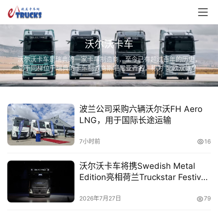
沃尔沃卡车
沃尔沃卡车是瑞典的一家卡车制造商，至今已有超过百年的历史，
它于同样位于瑞典的卡车制造商斯堪尼亚齐名，称为“北欧双雄”！
波兰公司采购六辆沃尔沃FH Aero
LNG，用于国际长途运输
7小时前
16
沃尔沃卡车将携Swedish Metal
Edition亮相荷兰Truckstar Festival
卡车节
2026年7月27日
79