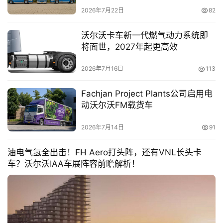
沃FH Aero
2026年7月22日
82
沃尔沃卡车新一代燃气动力系统即
将面世，2027年起更高效
2026年7月16日
113
首
Fachjan Project Plants公司启用电
页
动沃尔沃FM载货车
2026年7月14日
91
独
家
油电气氢全出击！FH Aero打头阵，还有VNL长头卡
车？沃尔沃IAA车展阵容前瞻解析！
资
讯