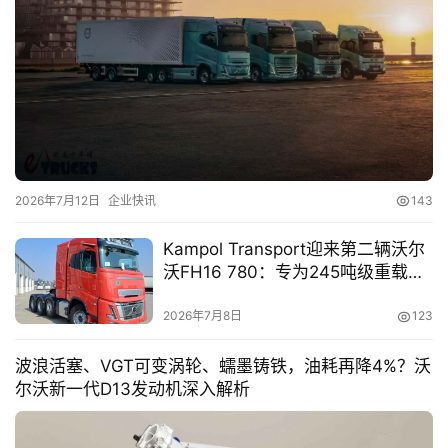
登录
注册
视
频
专
题
2026年7月12日
企业快讯
143
社
Kampol Transport迎来第二辆沃尔
区
沃FH16 780：专为245吨级重载列
车打造的牵引车
2026年7月8日
123
波浪活塞、VGT可变涡轮、蠕墨铸铁，油耗再降4%？沃
尔沃新一代D13发动机深入解析