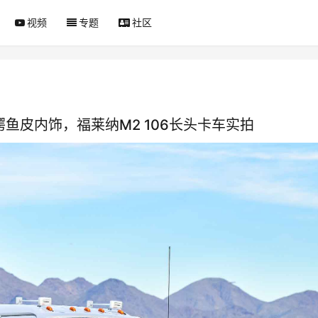
视频
专题
社区
鳄鱼皮内饰，福莱纳M2 106长头卡车实拍