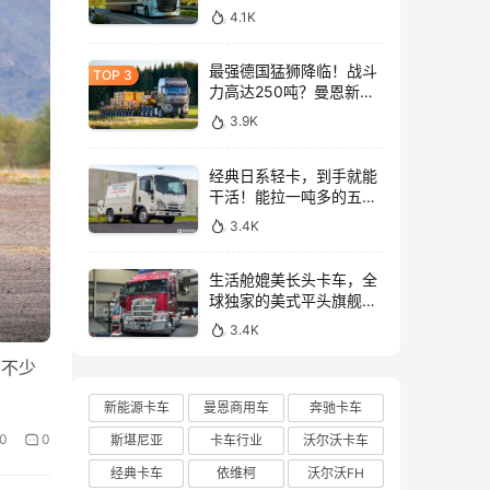
与沃尔沃FH Aero Electric
4.1K
同台竞技！
最强德国猛狮降临！战斗
力高达250吨？曼恩新款
TGX大件牵引车深入解析
3.9K
经典日系轻卡，到手就能
干活！能拉一吨多的五十
铃NLR工作车实拍
3.4K
生活舱媲美长头卡车，全
球独家的美式平头旗舰！
亮相布里斯班卡车展的肯
3.4K
沃斯K220牵引车实拍
下不少
新能源卡车
曼恩商用车
奔驰卡车
0
0
斯堪尼亚
卡车行业
沃尔沃卡车
经典卡车
依维柯
沃尔沃FH