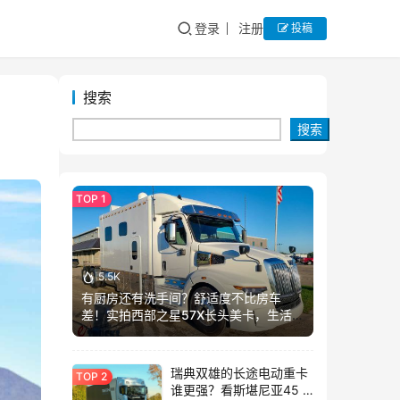
登录
注册
投稿
搜索
搜索
5.5K
有厨房还有洗手间？舒适度不比房车
差！实拍西部之星57X长头美卡，生活舱
加长这么多？
瑞典双雄的长途电动重卡
谁更强？看斯堪尼亚45 R