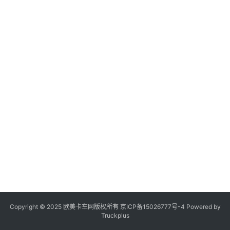
登录
注册
视
频
专
题
社
区
Copyright © 2025 欧美卡车网版权所有 京ICP备
15026777号-4
Powered by
Truckplus