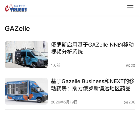
GAZelle
俄罗斯启用基于GAZelle NN的移动
视频分析系统
首
1天前
20
页
基于Gazelle Business和NEXT的移
动药房：助力俄罗斯偏远地区药品
独
供应
家
2026年5月19日
208
资
讯