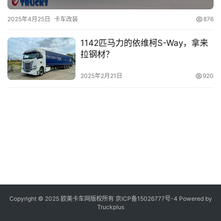
2025年4月25日
卡车改装
876
登录
注册
视
频
1142匹马力的依维柯S-Way，拿来
拉钢材？
专
2025年2月21日
920
题
社
区
Copyright © 2025 欧美卡车网版权所有 京ICP备
15026777号-4
Powered by
Truckplus