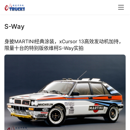
S-Way
身披MARTINI经典涂装，xCursor 13高效发动机加持，
限量十台的特别版依维柯S-Way实拍
首
页
独
家
资
讯