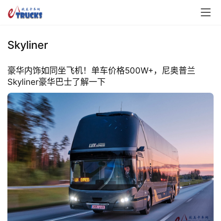
Skyliner
豪华内饰如同坐飞机！单车价格500W+，尼奥普兰
Skyliner豪华巴士了解一下
首
页
独
家
资
讯