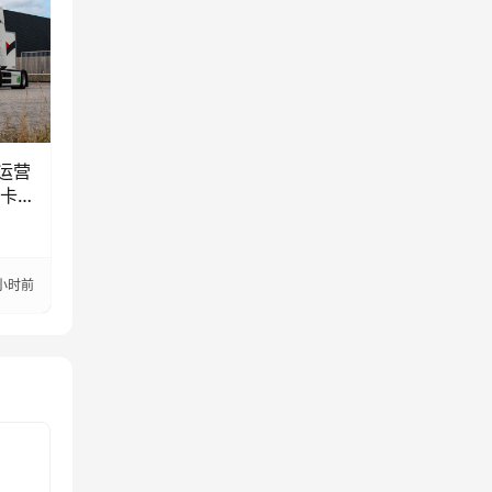
入运营
动卡
小时前