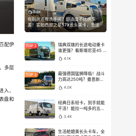
5.5K
有厨房还有洗手间？舒适度不比房车
差！实拍西部之星57X长头美卡，生活舱
加长这么多？
，匹配伊
瑞典双雄的长途电动重卡
谁更强？看斯堪尼亚45 R
与沃尔沃FH Aero Electric
4.1K
同台竞技！
、多层
最强德国猛狮降临！战斗
力高达250吨？曼恩新款
TGX大件牵引车深入解析
4.0K
进入、
仪表盘和
经典日系轻卡，到手就能
干活！能拉一吨多的五十
铃NLR工作车实拍
3.4K
生活舱媲美长头卡车，全