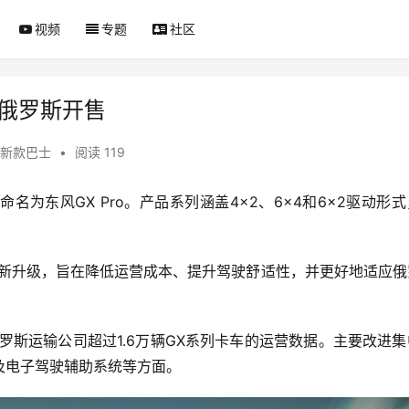
视频
专题
社区
在俄罗斯开售
新款巴士
•
阅读 119
为东风GX Pro。产品系列涵盖4×2、6×4和6×2驱动形
创新升级，旨在降低运营成本、提升驾驶舒适性，并更好地适应俄
俄罗斯运输公司超过1.6万辆GX系列卡车的运营数据。主要改进
及电子驾驶辅助系统等方面。