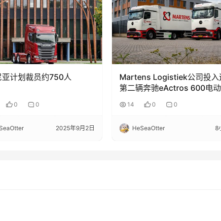
亚计划裁员约750人
Martens Logistiek公司投
第二辆奔驰eActros 600电
车
0
0
14
0
0
SeaOtter
2025年9月2日
HeSeaOtter
8