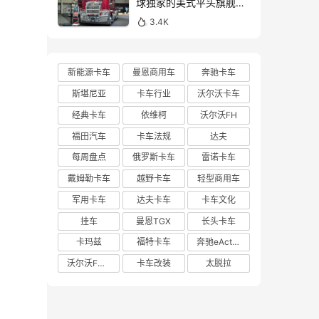
球独家的美式平头旗舰！
亮相布里斯班卡车展的肯
3.4K
沃斯K220牵引车实拍
新能源卡车
曼恩商用车
奔驰卡车
斯堪尼亚
卡车行业
沃尔沃卡车
经典卡车
依维柯
沃尔沃FH
福田汽车
卡车法规
达夫
每周盘点
俄罗斯卡车
雷诺卡车
戴姆勒卡车
越野卡车
轻型商用车
军用卡车
达夫卡车
卡车文化
挂车
曼恩TGX
长头卡车
卡玛兹
福特卡车
奔驰eActros 600
沃尔沃FH Aero
卡车改装
太脱拉