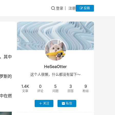
登录
注册
投稿
式，其中
HeSeaOtter
这个人很懒，什么都没有留下～
罗斯的
1.4K
0
5
3
9
文章
评论
问题
回答
粉丝
集中在燃
关注
私信