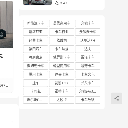
亮相布里斯班卡车展的肯
3.4K
沃斯K220牵引车实拍
新能源卡车
曼恩商用车
奔驰卡车
斯堪尼亚
卡车行业
沃尔沃卡车
经典卡车
依维柯
沃尔沃FH
福田汽车
卡车法规
达夫
提
每周盘点
俄罗斯卡车
雷诺卡车
戴姆勒卡车
轻型商用车
越野卡车
军用卡车
达夫卡车
卡车文化
挂车
曼恩TGX
长头卡车
5月7日
卡玛兹
福特卡车
奔驰eActros 600
沃尔沃FH Aero
太脱拉
卡车改装