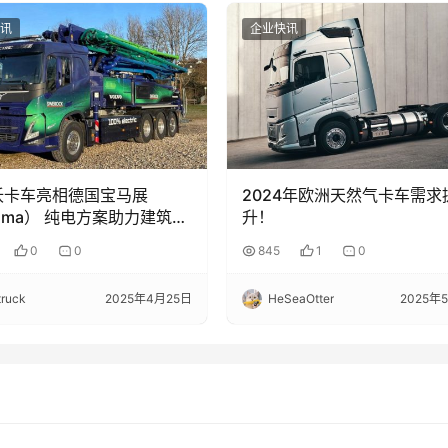
讯
企业快讯
沃卡车亮相德国宝马展
2024年欧洲天然气卡车需求
uma） 纯电方案助力建筑运
升！
碳未来
0
0
845
1
0
truck
2025年4月25日
HeSeaOtter
2025年