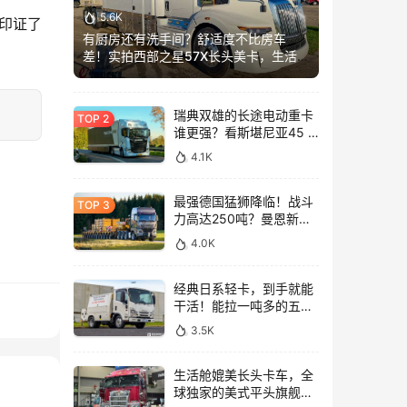
5.6K
印证了
有厨房还有洗手间？舒适度不比房车
差！实拍西部之星57X长头美卡，生活舱
加长这么多？
瑞典双雄的长途电动重卡
谁更强？看斯堪尼亚45 R
与沃尔沃FH Aero Electric
4.1K
同台竞技！
最强德国猛狮降临！战斗
力高达250吨？曼恩新款
TGX大件牵引车深入解析
4.0K
经典日系轻卡，到手就能
干活！能拉一吨多的五十
铃NLR工作车实拍
3.5K
生活舱媲美长头卡车，全
球独家的美式平头旗舰！