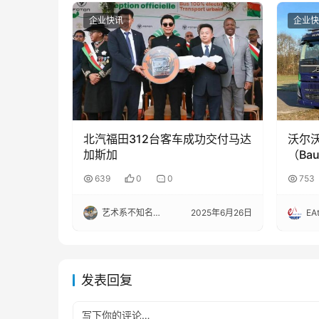
企业快讯
企业快
北汽福田312台客车成功交付马达
沃尔
加斯加
（Ba
输零
639
0
0
753
艺术系不知名选手
2025年6月26日
EA
发表回复