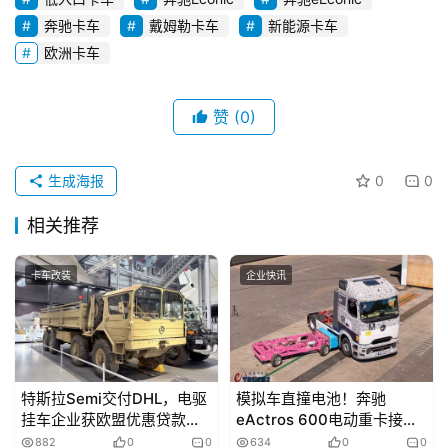
奔驰卡车
戴姆勒卡车
新能源卡车
欧洲卡车
赞
(0)
生成海报
0
0
相关推荐
卡车改装
企业快讯
特斯拉Semi交付DHL，电驱
模拟车直撞电池！奔驰
挂车企业获欧盟优惠贷款？
eActros 600电动重卡接受
上周（12.8-12.14）全球卡
碰撞测试，结果如何意义何
882
0
0
634
0
0