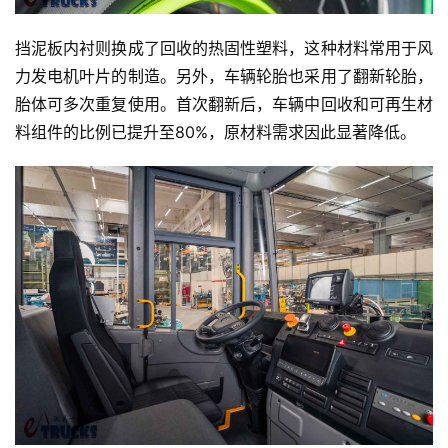
视
频
挡泥板内衬则换成了回收的热固性塑料，这种材料常用于风
力发电机叶片的制造。另外，车辆轮胎也采用了翻新轮胎，
胎体可多次重复使用。首次翻新后，车辆中回收和可再生材
专
料组件的比例已提升至80%，原材料需求因此显著降低。
题
社
区