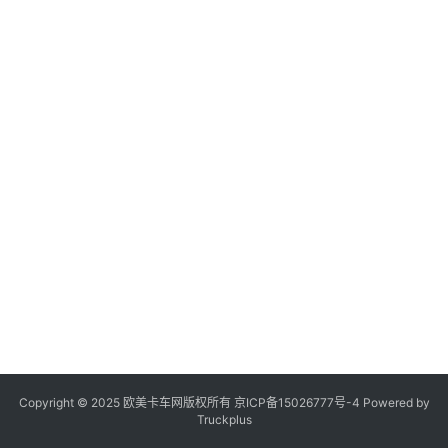
登录
注册
视
频
专
题
社
区
Copyright © 2025 欧美卡车网版权所有 京ICP备
15026777号-4
Powered by
Truckplus