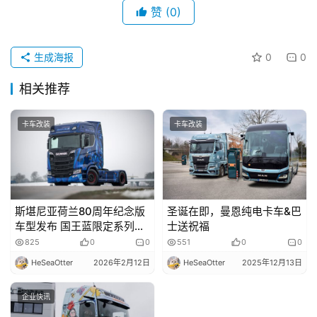
赞
(0)
生成海报
0
0
相关推荐
卡车改装
卡车改装
斯堪尼亚荷兰80周年纪念版
圣诞在即，曼恩纯电卡车&巴
车型发布 国王蓝限定系列仅
士送祝福
售80台
825
0
0
551
0
0
HeSeaOtter
2026年2月12日
HeSeaOtter
2025年12月13日
企业快讯