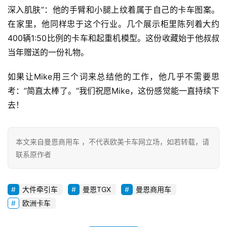
深入肌肤”：他的手臂和小腿上纹着属于自己的卡车图案。
在家里，他同样忠于这个行业。几个展示柜里陈列着大约
400辆1:50比例的卡车和起重机模型。这份收藏始于他叔叔
当年赠送的一份礼物。
如果让Mike用三个词来总结他的工作，他几乎不需要思
考：”简直太棒了。”我们祝愿Mike，这份感觉能一直持续下
去！
本文来自曼恩商用车 ，不代表欧美卡车网立场，如若转载，请
联系原作者
大件牵引车
曼恩TGX
曼恩商用车
欧洲卡车