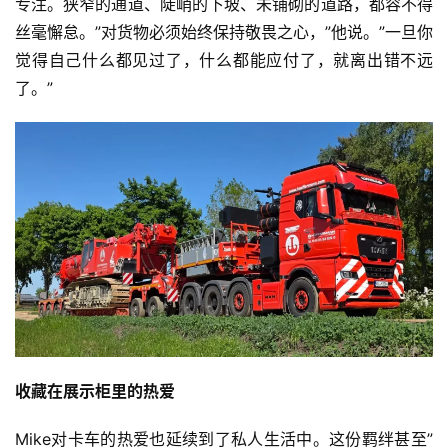
专注。狭窄的通道、陡峭的下坡、未铺砌的道路，都容不得
丝毫懈怠。”对货物必须始终保持敬畏之心，”他说。”一旦你
觉得自己什么都见过了，什么都能应付了，就离出错不远
资
了。”
讯
登录
注册
视
频
专
题
社
收藏在展示柜里的热爱
区
Mike对卡车的热爱也延续到了私人生活中。这份羁绊甚至”