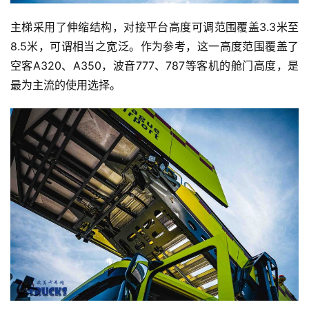
主梯采用了伸缩结构，对接平台高度可调范围覆盖3.3米至
8.5米，可谓相当之宽泛。作为参考，这一高度范围覆盖了
空客A320、A350，波音777、787等客机的舱门高度，是
最为主流的使用选择。
首
页
独
家
资
讯
登录
注册