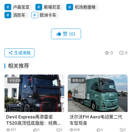
卢森宝亚
斯堪尼亚
机场救援梯
消防车
欧洲卡车
赞
(0)
生成海报
0
0
相关推荐
卡车改装
新款卡车
Devil Express再添雷诺
沃尔沃FH Aero电动第二代
T520高顶低底盘版：经典元
车型现身
素与现代改装交融
307
0
0
808
0
0