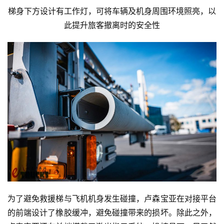
视
梯身下方设计有工作灯，可将车辆及机身周围环境照亮，以
频
此提升旅客撤离时的安全性
专
题
社
区
为了避免救援梯与飞机机身发生碰撞，卢森宝亚在对接平台
的前端设计了橡胶缓冲，避免碰撞带来的损坏。除此之外，