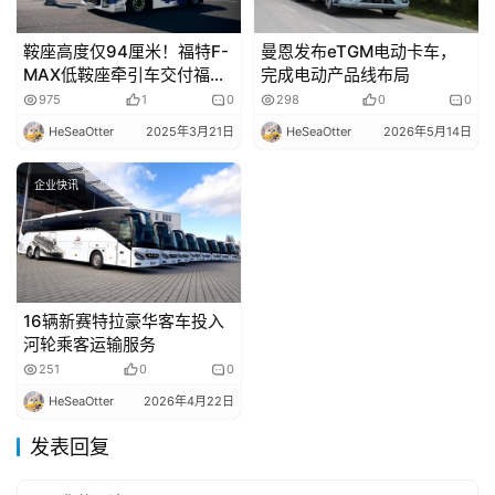
登录
注册
鞍座高度仅94厘米！福特F-
曼恩发布eTGM电动卡车，
视
MAX低鞍座牵引车交付福特
完成电动产品线布局
频
零部件物流使用
975
1
0
298
0
0
HeSeaOtter
2025年3月21日
HeSeaOtter
2026年5月14日
专
企业快讯
题
社
区
16辆新赛特拉豪华客车投入
河轮乘客运输服务
251
0
0
HeSeaOtter
2026年4月22日
发表回复