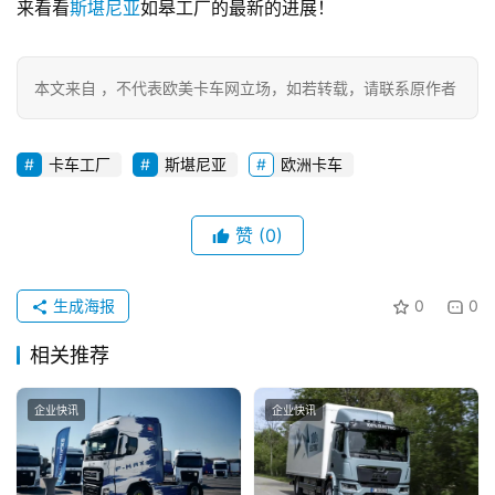
来看看
斯堪尼亚
如皋工厂的最新的进展！
本文来自 ，不代表欧美卡车网立场，如若转载，请联系原作者
卡车工厂
斯堪尼亚
欧洲卡车
首
赞
(0)
页
生成海报
0
0
独
家
相关推荐
企业快讯
企业快讯
资
讯