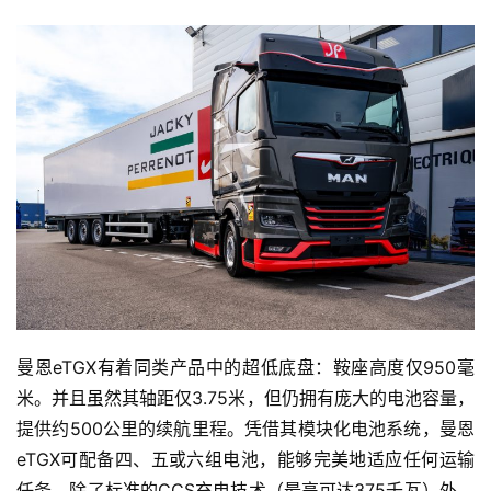
首
页
曼恩eTGX有着同类产品中的超低底盘：鞍座高度仅950毫
独
米。并且虽然其轴距仅3.75米，但仍拥有庞大的电池容量，
家
提供约500公里的续航里程。凭借其模块化电池系统，曼恩
eTGX可配备四、五或六组电池，能够完美地适应任何运输
任务。除了标准的CCS充电技术（最高可达375千瓦）外，