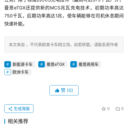
资
讯
曼恩eTGX还提供新的MCS兆瓦充电技术，初期功率高达
750千瓦，后期功率高达1兆，使车辆能够在司机休息期间
快速补能。
登录
注册
视
频
本文来自 ，不代表欧美卡车网立场，如若转载，请联系原作者
专
新能源卡车
曼恩eTGX
曼恩商用车
题
欧洲卡车
社
赞
(0)
区
生成海报
0
0
相关推荐