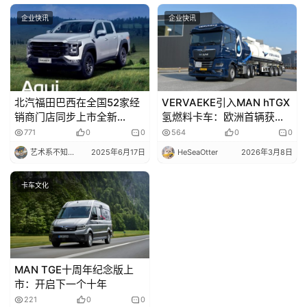
企业快讯
企业快讯
北汽福田巴西在全国52家经
VERVAEKE引入MAN hTGX
销商门店同步上市全新
氢燃料卡车：欧洲首辆获
TUNLAND V皮卡，属地化
ADR认证的零排放重型车
771
0
0
564
0
0
发展战略再落一子
艺术系不知名选手
2025年6月17日
HeSeaOtter
2026年3月8日
卡车文化
MAN TGE十周年纪念版上
市：开启下一个十年
221
0
0