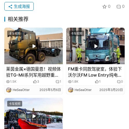
生成海报
0
0
资
相关推荐
讯
卡车视频
卡车视频
登录
注册
视
频
莱茵金属×德国曼恩！视频体
FM重卡同款驾驶室，体验下
专
验TG-Mil系列军用越野重
沃尔沃FM Low Entry纯电动
题
卡！
低入口卡车！
1.5K
3
1
1.8K
1
0
HeSeaOtter
2025年5月6日
HeSeaOtter
2025年3月20日
社
卡车视频
区