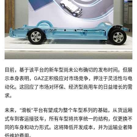
首
页
目前，基于该平台的新车型尚未公布确切的发布时间。但展
示本身表明，GAZ正积极应对市场竞争，押注于灵活性与电
动化。这回应了市场对环保、经济型商用车的日益增长的需
独
求。
家
未来，“滑板”平台有望成为整个车型系列的基础，从货运厢
式车到客运接驳车，所有车型将共享统一的结构，仅更换不
资
同的车身和动力形式。这将降低开发成本，并为运输业者降
讯
低维护费用。