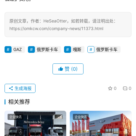
登录
注册
视
原创文章，作者：HeSeaOtter，如若转载，请注明出处：
频
https://omkcw.com/company-news/11373.html
专
GAZ
俄罗斯卡车
嘎斯
俄罗斯卡车
题
赞
(0)
社
区
生成海报
0
0
相关推荐
企业快讯
企业快讯