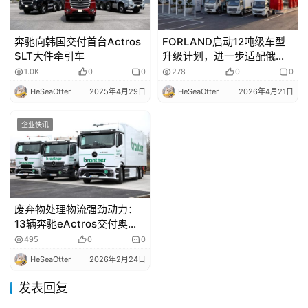
奔驰向韩国交付首台Actros
FORLAND启动12吨级车型
SLT大件牵引车
升级计划，进一步适配俄罗
斯市场
1.0K
0
0
278
0
0
HeSeaOtter
2025年4月29日
HeSeaOtter
2026年4月21日
企业快讯
废弃物处理物流强劲动力：
13辆奔驰eActros交付奥地
利Brantner green
495
0
0
solutions公司
HeSeaOtter
2026年2月24日
发表回复