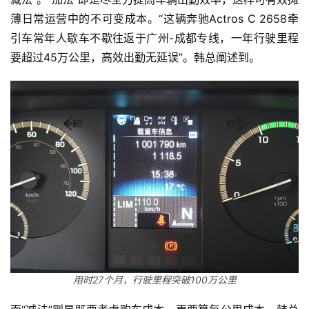
薄日常运营中的不可变成本。“这辆奔驰Actros C 2658牵
引车常年人歇车不歇往返于广州-成都专线，一年行驶里程
要超过45万公里，高效出勤无延误”。韩总阐述到。
用时27个月，行驶里程突破100万公里