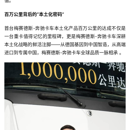
值。
登录
注册
视
百万公里背后的“本土化密码”
频
首台梅赛德斯-奔驰卡车本土化产品百万公里的达成不仅是
一台重卡值得记忆的里程碑，更是梅赛德斯-奔驰卡车深耕
专
本土化战略的鲜活注脚——从德国基因到中国智造，从高端
题
进口到专属中国，梅赛德斯-奔驰卡车全球品质一脉相承 。
社
区