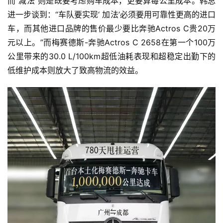
而“减法”则是既要考虑购车成本，更要算每公里成本。韩总
进一步谈到：“车队要实现‘ 加法’必须要用可靠性更高的进口
车，而其他进口品牌的售价最少要比奔驰Actros C贵20万
元以上。”而梅赛德斯-奔驰Actros C 2658在第一个100万
公里带来的30.0 L/100km超低油耗表现和超稳定出勤下的
低维护成本则放大了致高物流的效益。