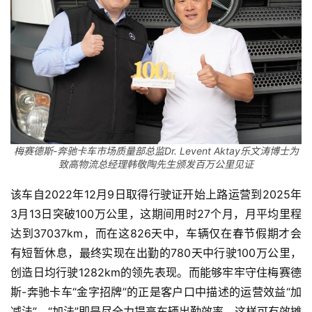
梅赛德斯-奔驰卡车市场质量部总监Dr. Levent Aktay乐文涛博士为
致高物流总经理韩敬陶先生颁发百万公里见证
该车自2022年12月9日取得行驶证开始上路运营到2025年
3月13日突破100万公里，这期间用时27个月，月平均里程
达到37037km，而在这826天中，车辆仅在春节假期才会
有短暂休息，最终实现在出勤的780天中行驶100万公里，
创造日均行驶1282km的领先表现。而能够牢牢守住梅赛德
斯-奔驰卡车“金字招牌”的正是客户口中描述的运营效益“加
减法”。“加法”即是尽全力提高车辆出勤效率，这样可有效摊