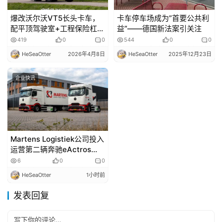
爆改沃尔沃VT5长头卡车，
卡车停车场成为”首要公共利
配平顶驾驶室+工程保险杠，
益”——德国新法案引关注
专攻建筑运输
419
0
0
544
0
0
HeSeaOtter
2026年4月8日
HeSeaOtter
2025年12月23日
企业快讯
Martens Logistiek公司投入
运营第二辆奔驰eActros
600电动卡车
6
0
0
HeSeaOtter
1小时前
发表回复