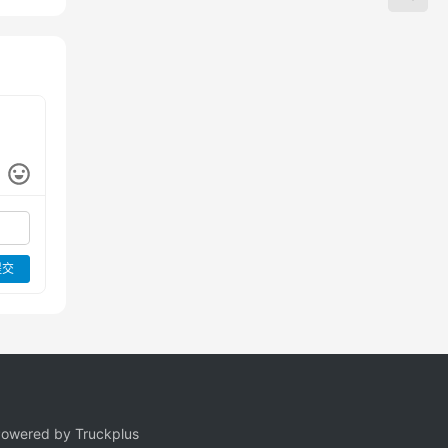
提交
owered by Truckplus