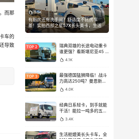
。而那
5.5K
有厨房还有洗手间？舒适度不比房车
差！实拍西部之星57X长头美卡，生活舱
加长这么多？
新卡车的
还导致
瑞典双雄的长途电动重卡
谁更强？看斯堪尼亚45 R
与沃尔沃FH Aero Electric
4.1K
同台竞技！
最强德国猛狮降临！战斗
力高达250吨？曼恩新款
TGX大件牵引车深入解析
4.0K
经典日系轻卡，到手就能
干活！能拉一吨多的五十
铃NLR工作车实拍
3.4K
生活舱媲美长头卡车，全