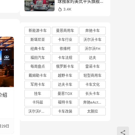
球独家的美式平头旗舰！
亮相布里斯班卡车展的肯
3.4K
沃斯K220牵引车实拍
新能源卡车
曼恩商用车
奔驰卡车
斯堪尼亚
卡车行业
沃尔沃卡车
经典卡车
依维柯
沃尔沃FH
福田汽车
卡车法规
达夫
每周盘点
俄罗斯卡车
雷诺卡车
戴姆勒卡车
越野卡车
轻型商用车
军用卡车
达夫卡车
卡车文化
挂车
曼恩TGX
长头卡车
介绍
卡玛兹
福特卡车
奔驰eActros 600
沃尔沃FH Aero
卡车改装
太脱拉
月29日