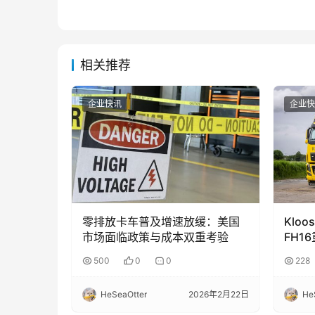
相关推荐
企业快讯
企业快
零排放卡车普及增速放缓：美国
Klo
市场面临政策与成本双重考验
FH1
500
0
0
228
HeSeaOtter
2026年2月22日
He