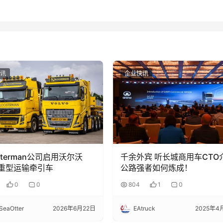
讯
企业快讯
osterman公司启用沃尔沃
千余外宾 听长城商用车CTO
6重型运输牵引车
公路强者如何炼成！
0
0
804
1
0
SeaOtter
2026年6月22日
EAtruck
2025年4