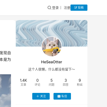
登录
注册
投稿
却发现自
本是为
HeSeaOtter
这个人很懒，什么都没有留下～
1.4K
0
5
3
9
文章
评论
问题
回答
粉丝
关注
私信