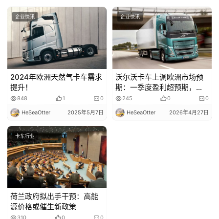
企业快讯
企业快讯
2024年欧洲天然气卡车需求
沃尔沃卡车上调欧洲市场预
提升！
期：一季度盈利超预期，订
单增长强劲
848
1
0
245
0
0
HeSeaOtter
2025年5月7日
HeSeaOtter
2026年4月27日
卡车行业
荷兰政府拟出手干预：高能
源价格或催生新政策
310
0
0