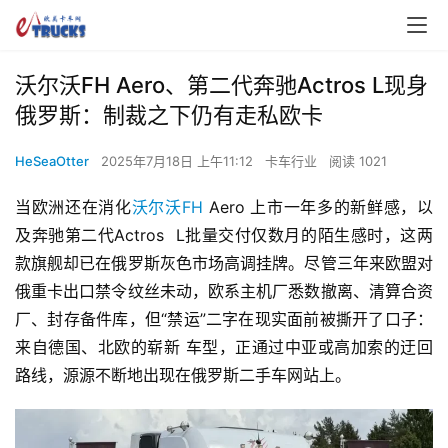
沃尔沃FH Aero、第二代奔驰Actros L现身
俄罗斯：制裁之下仍有走私欧卡
HeSeaOtter
2025年7月18日 上午11:12
卡车行业
阅读 1021
当欧洲还在消化
沃尔沃FH
 Aero 上市一年多的新鲜感，以
及奔驰第二代Actros  L批量交付仅数月的陌生感时，这两
款旗舰却已在俄罗斯灰色市场高调挂牌。尽管三年来欧盟对
俄重卡出口禁令纹丝未动，欧系主机厂悉数撤离、清算合资
厂、封存备件库，但“禁运”二字在现实面前被撕开了口子：
来自德国、北欧的崭新 车型，正通过中亚或高加索的迂回
路线，源源不断地出现在俄罗斯二手车网站上。