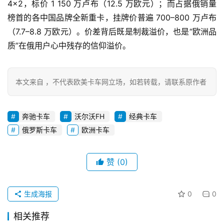
资
4×2，标价 1 150 万卢布（12.5 万欧元）；而占据俄销量
讯
榜首的各中国品牌全新重卡，挂牌价普遍 700–800 万卢布
（7.7–8.8 万欧元）。价差背后既是制裁溢价，也是“欧洲品
质”在俄用户心中残存的信仰溢价。
登录
注册
视
频
本文来自 ，不代表欧美卡车网立场，如若转载，请联系原作者
专
奔驰卡车
沃尔沃FH
经典卡车
题
俄罗斯卡车
欧洲卡车
社
赞
(0)
区
生成海报
0
0
相关推荐