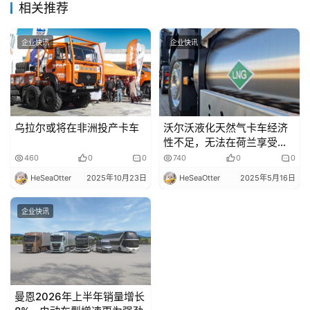
相关推荐
企业快讯
企业快讯
乌拉尔或将在非洲投产卡车
沃尔沃液化天然气卡车经济
性不足，无法在荷兰享受税
收优惠？
460
0
0
740
0
0
HeSeaOtter
2025年10月23日
HeSeaOtter
2025年5月16日
企业快讯
曼恩2026年上半年销量增长