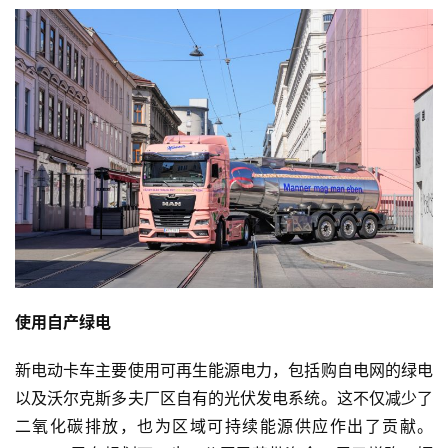
资
讯
登录
注册
视
频
专
题
使用自产绿电
社
区
新电动卡车主要使用可再生能源电力，包括购自电网的绿电
以及沃尔克斯多夫厂区自有的光伏发电系统。这不仅减少了
二氧化碳排放，也为区域可持续能源供应作出了贡献。