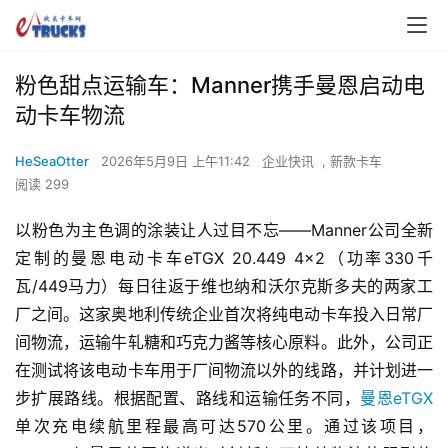
粉色甜点运输车：Manner携手曼恩启动电
动卡车物流
HeSeaOtter
2026年5月9日 上午11:42
企业快讯
,
新款卡车
阅读 299
以粉色为主色调的涂装让人过目不忘——Manner公司全新
定制的曼恩电动卡车eTGX 20.449 4×2（功率330千
瓦/449马力）每日往返于维也纳和沃尔克斯多夫的两家工
厂之间。这家奥地利传统企业首次将纯电动卡车投入日常厂
间物流，运输牛轧糖和巧克力酱等核心原料。此外，公司正
在测试将该电动卡车用于厂间物流以外的线路，并计划进一
步扩展路线。根据配置、路线和运输任务不同，
曼恩eTGX
单次充电续航里程最高可达570公里。通过该项目，