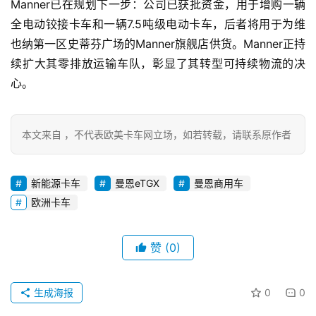
Manner已在规划下一步：公司已获批资金，用于增购一辆
全电动铰接卡车和一辆7.5吨级电动卡车，后者将用于为维
也纳第一区史蒂芬广场的Manner旗舰店供货。Manner正持
续扩大其零排放运输车队，彰显了其转型可持续物流的决
心。
本文来自 ，不代表欧美卡车网立场，如若转载，请联系原作者
新能源卡车
曼恩eTGX
曼恩商用车
欧洲卡车
赞
(0)
生成海报
0
0