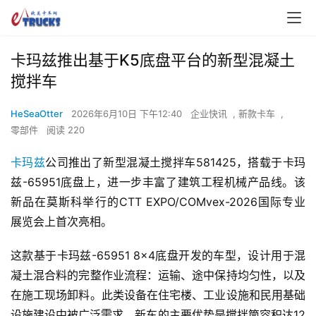
卡玛兹推出基于K5底盘平台的新型混凝土
搅拌车
HeSeaOtter
2026年6月10日 下午12:40
企业快讯
,
新款卡车
,
零部件
阅读 220
卡玛兹
公司推出了新型混凝土搅拌车581425，搭载于卡玛
兹-65951底盘上，进一步丰富了建筑工程机械产品线。该
新品在莫斯科举行的CTT EXPO/COMvex-2026国际专业
展览会上首次亮相。
这款基于卡玛兹-65951 8×4底盘开发的车型，设计用于混
凝土混合料的完整作业流程：运输、途中保持均匀性，以及
在施工现场卸料。此类设备在住宅楼、工业设施和民用基础
设施建设中被广泛需求。新车的主要优势是搅拌筒容积达12