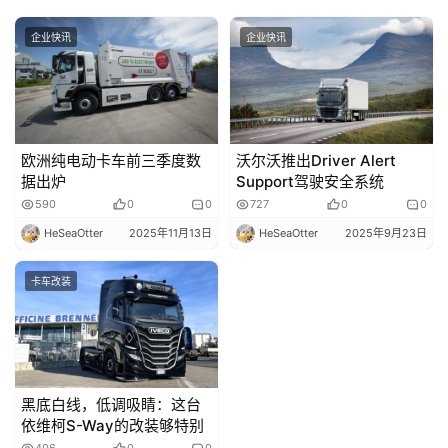
题
企业快讯
企业快讯
社
区
欧洲纯电动卡车前三季度数
沃尔沃推出Driver Alert
据出炉
Support驾驶安全系统
590
0
0
727
0
0
HeSeaOtter
2025年11月13日
HeSeaOtter
2025年9月23日
卡车改装
黑底白线，低调吸睛：这台
依维柯S-Way的改装够特别
406
0
0