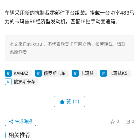
首
车辆采用新的抗制裁零部件平台组装。搭载一台功率483马
页
力的卡玛兹R6经济型发动机，匹配16挡手动变速箱。
独
本文来自st-kt.ru ，不代表欧美卡车网立场，如若转载，请联
家
系原作者
资
KAMAZ
俄罗斯卡车
卡玛兹
卡玛兹K5
讯
俄罗斯卡车
赞
(0)
登录
注册
视
频
生成海报
0
0
相关推荐
专