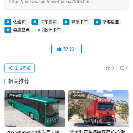
https://omkcw.com/new-trucks/7363.html
依维柯
卡车谍照
奔驰卡车
斯堪尼亚
每周盘点
欧洲卡车
赞
(0)
生成海报
0
0
相关推荐
巴士美图
企业快讯
2025Busworld客车展｜旗
澳大利亚首辆梅赛德斯-奔驰