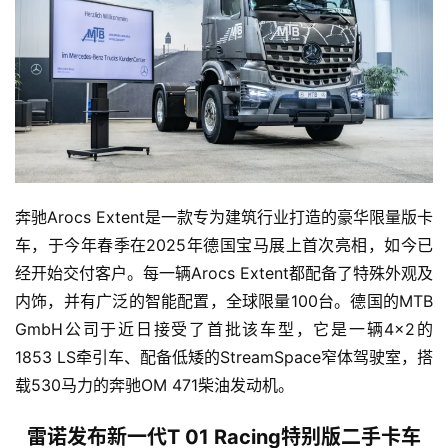
首
页
奔驰Arocs Extent是一款专为建筑行业打造的豪华限量版卡
车，于今年春季在2025年德国宝马展上首次亮相，如今已
独
经开始交付客户。每一辆Arocs Extent都配备了特殊外观及
家
内饰，并有广泛的智能配置，全球限量100台。德国的MTB 
GmbH公司于近日接受了首批该车型，它是一辆4×2的
1853 LS牵引车、配备低矮的StreamSpace窄体驾驶室，搭
资
载530马力的奔驰OM 471柴油发动机。
讯
雷诺发布新一代T 01 Racing特别版二手卡车