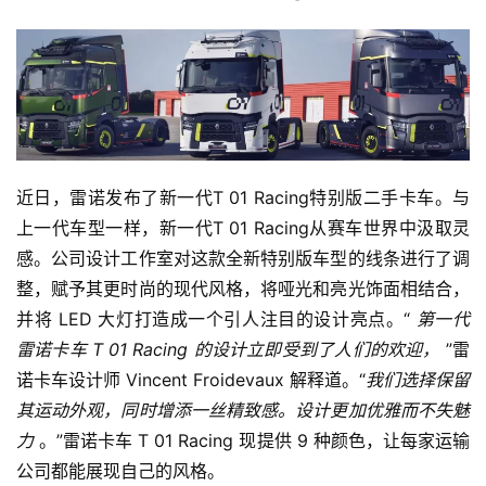
登录
注册
视
频
专
题
近日，雷诺发布了新一代T 01 Racing特别版二手卡车。与
上一代车型一样，新一代T 01 Racing从赛车世界中汲取灵
社
感。公司设计工作室对这款全新特别版车型的线条进行了调
区
整，赋予其更时尚的现代风格，将哑光和亮光饰面相结合，
并将 LED 大灯打造成一个引人注目的设计亮点。“
 第一代
雷诺卡车 T 01 Racing 的设计立即受到了人们的欢迎，
 ”雷
诺卡车设计师 Vincent Froidevaux 解释道。“
我们选择保留
其运动外观，同时增添一丝精致感。设计更加优雅而不失魅
力 
。”雷诺卡车 T 01 Racing 现提供 9 种颜色，让每家运输
公司都能展现自己的风格。