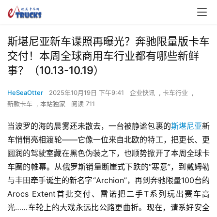
斯堪尼亚新车谍照再曝光？奔驰限量版卡车
交付！本周全球商用车行业都有哪些新鲜
事？（10.13-10.19）
HeSeaOtter
2025年10月19日 下午9:41
企业快讯
,
卡车行业
,
新款卡车
,
本站独家
阅读 711
当波罗的海的晨雾还未散去，一台被静谧包裹的
斯堪尼亚
新
车悄悄亮相渡轮——它像一位来自北欧的特工，把更长、更
圆润的驾驶室藏在黑色伪装之下，也顺势掀开了本周全球卡
车圈的帷幕。从俄罗斯销量断崖式下跌的“寒意”，到戴姆勒
与丰田牵手诞生的新名字“Archion”，再到奔驰限量100台的
Arocs Extent首批交付、雷诺把二手T系列玩出赛车高
光……车轮上的大戏永远比公路更曲折。现在，请系好安全