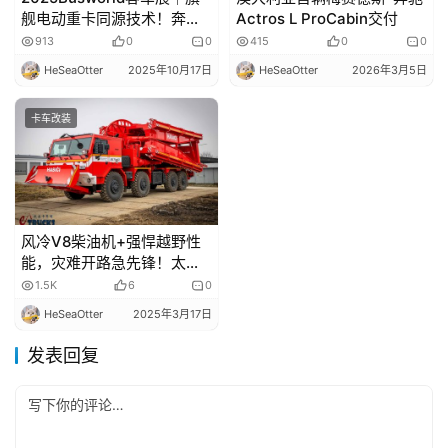
舰电动重卡同源技术！奔驰
Actros L ProCabin交付
eIntouro纯电动城际客车来
913
0
0
415
0
0
袭，实力几何？
HeSeaOtter
2025年10月17日
HeSeaOtter
2026年3月5日
卡车改装
风冷V8柴油机+强悍越野性
能，灾难开路急先锋！太脱
拉Force 8×8架桥车了解一
1.5K
6
0
下
HeSeaOtter
2025年3月17日
发表回复