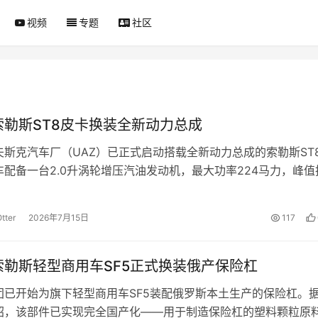
视频
专题
社区
索勒斯ST8皮卡换装全新动力总成
夫斯克汽车厂（UAZ）已正式启动搭载全新动力总成的索勒斯ST
车配备一台2.0升涡轮增压汽油发动机，最大功率224马力，峰值
米，匹配带有液力变矩器…
tter
2026年7月15日
117
索勒斯轻型商用车SF5正式换装俄产保险杠
团已开始为旗下轻型商用车SF5装配俄罗斯本土生产的保险杠。
绍，该部件已实现完全国产化——用于制造保险杠的塑料颗粒原