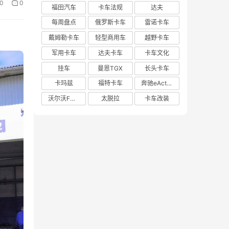
0
0
福田汽车
卡车法规
达夫
每周盘点
俄罗斯卡车
雷诺卡车
戴姆勒卡车
轻型商用车
越野卡车
军用卡车
达夫卡车
卡车文化
挂车
曼恩TGX
长头卡车
卡玛兹
福特卡车
奔驰eActros 600
沃尔沃FH Aero
太脱拉
卡车改装