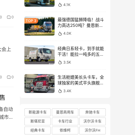
与沃尔沃FH Aero Electric
4.1K
同台竞技！
0
0
最强德国猛狮降临！战斗
力高达250吨？曼恩新款
TGX大件牵引车深入解析
4.0K
经典日系轻卡，到手就能
”大会上
干活！能拉一吨多的五十
铃NLR工作车实拍
3.5K
生活舱媲美长头卡车，全
0
0
球独家的美式平头旗舰！
亮相布里斯班卡车展的肯
3.4K
沃斯K220牵引车实拍
售
配备自动
新能源卡车
曼恩商用车
奔驰卡车
与城市观
斯堪尼亚
卡车行业
沃尔沃卡车
经典卡车
依维柯
沃尔沃FH