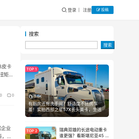
登录
注册
投稿
搜索
搜索
8皮卡
扭矩
0
0
5.6K
有厨房还有洗手间？舒适度不比房车
差！实拍西部之星57X长头美卡，生活舱
加长这么多？
据企业
瑞典双雄的长途电动重卡
谁更强？看斯堪尼亚45 R
料，均