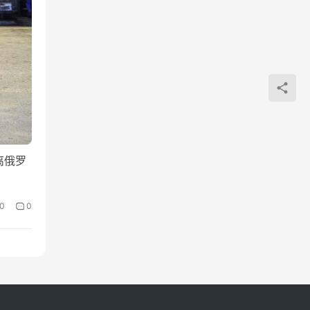
离俄罗
0
0