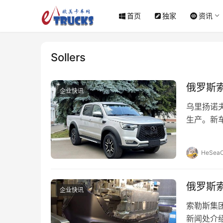
首页
独家
资讯
Sollers
俄罗斯
企业快讯
乌里扬诺
生产。新
390牛·
HeSeaO
俄罗斯
企业快讯
索勒斯集
新闻处介