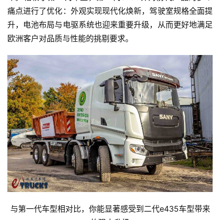
痛点进行了优化：外观实现现代化焕新，驾驶室规格全面提
升，电池布局与电驱系统也迎来重要升级，从而更好地满足
欧洲客户对品质与性能的挑剔要求。
与第一代车型相对比，你能显著感受到二代e435车型带来