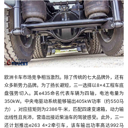
欧洲卡车市场竞争相当激烈。除了传统的七大品牌外，还有
众多新势力品牌。为了扬长避短，三一选择以8×4工程车底
盘强势切入。其e435命名代表车辆为四轴，电池电量为
350kW。中央电驱动系统能够输出405kW功率（约550马
力），对应扭矩则为2386牛·米，匹配四速变速箱，动力输
出线性且充沛，营造出接近柴油车的驾驶感受。此外，三一
还计划推出e263 4×2牵引车，该车输出功率高达992马