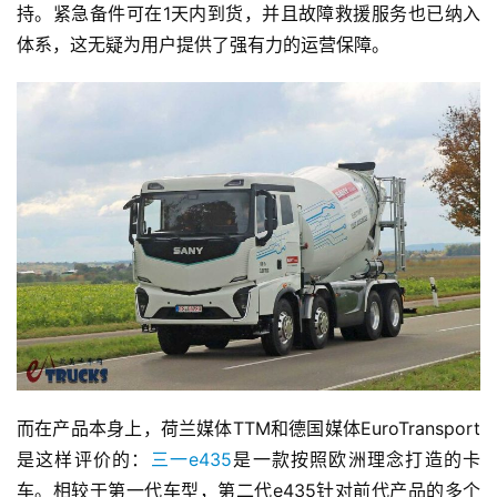
持。紧急备件可在1天内到货，并且故障救援服务也已纳入
体系，这无疑为用户提供了强有力的运营保障。
而在产品本身上，荷兰媒体TTM和德国媒体EuroTransport
是这样评价的：
三一e435
是一款按照欧洲理念打造的卡
车。相较于第一代车型，第二代e435针对前代产品的多个