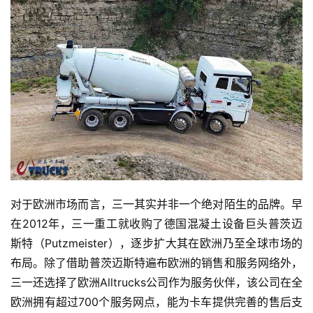
对于欧洲市场而言，三一其实并非一个绝对陌生的品牌。早
在2012年，三一重工就收购了德国混凝土设备巨头普茨迈
斯特（Putzmeister），逐步扩大其在欧洲乃至全球市场的
布局。除了借助普茨迈斯特遍布欧洲的销售和服务网络外，
三一还选择了欧洲Alltrucks公司作为服务伙伴，该公司在全
欧洲拥有超过700个服务网点，能为卡车提供完善的售后支