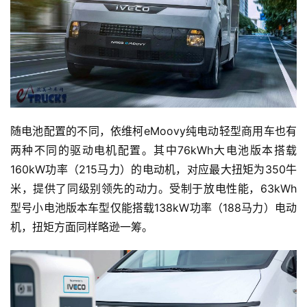
页
独
家
随电池配置的不同，依维柯eMoovy纯电动轻型商用车也有
资
两种不同的驱动电机配置。其中76kWh大电池版本搭载
讯
160kW功率（215马力）的电动机，对应最大扭矩为350牛
米，提供了同级别领先的动力。受制于放电性能，63kWh
登录
注册
型号小电池版本车型仅能搭载138kW功率（188马力）电动
视
频
机，扭矩方面同样略逊一筹。
专
题