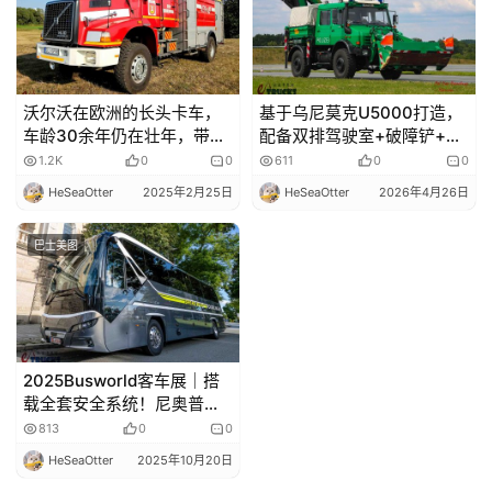
沃尔沃在欧洲的长头卡车，
基于乌尼莫克U5000打造，
车龄30余年仍在壮年，带您
配备双排驾驶室+破障铲+随
看沃尔沃NL10长头消防车
车吊，德国防暴警察多功能
1.2K
0
0
611
0
0
车了解一下
HeSeaOtter
2025年2月25日
HeSeaOtter
2026年4月26日
巴士美图
2025Busworld客车展｜搭
载全套安全系统！尼奥普兰
入门级Tourliner Safe
813
0
0
Secure车型实拍
HeSeaOtter
2025年10月20日