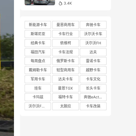
亮相布里斯班卡车展的肯
3.4K
沃斯K220牵引车实拍
新能源卡车
曼恩商用车
奔驰卡车
斯堪尼亚
卡车行业
沃尔沃卡车
经典卡车
依维柯
沃尔沃FH
福田汽车
卡车法规
达夫
每周盘点
俄罗斯卡车
雷诺卡车
戴姆勒卡车
轻型商用车
越野卡车
军用卡车
达夫卡车
卡车文化
挂车
曼恩TGX
长头卡车
卡玛兹
福特卡车
奔驰eActros 600
沃尔沃FH Aero
太脱拉
卡车改装