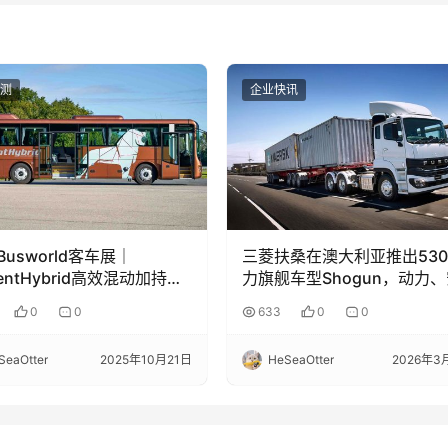
测
企业快讯
Busworld客车展｜
三菱扶桑在澳大利亚推出53
cientHybrid高效混动加持，
力旗舰车型Shogun，动力
on’s Intercity城际客车上
与效率全面升级
0
0
633
0
0
SeaOtter
2025年10月21日
HeSeaOtter
2026年3