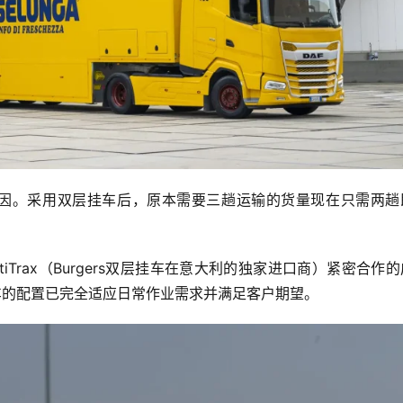
首要原因。采用双层挂车后，原本需要三趟运输的货量现在只需两
与MultiTrax（Burgers双层挂车在意大利的独家进口商）紧密合作
，挂车的配置已完全适应日常作业需求并满足客户期望。