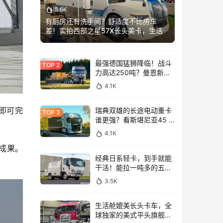
5.6K
有厨房还有洗手间？舒适度不比房车
差！实拍西部之星57X长头美卡，生活舱
加长这么多？
最强德国猛狮降临！战斗
力高达250吨？曼恩新款
TGX大件牵引车深入解析
4.1K
趟即可完
瑞典双雄的长途电动重卡
谁更强？看斯堪尼亚45 R
与沃尔沃FH Aero Electric
4.1K
同台竞技！
的成果。
经典日系轻卡，到手就能
干活！能拉一吨多的五十
铃NLR工作车实拍
3.5K
生活舱媲美长头卡车，全
球独家的美式平头旗舰！