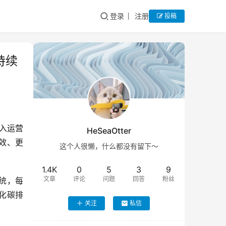
登录
注册
投稿
持续
投入运营
HeSeaOtter
更高效、更
这个人很懒，什么都没有留下～
1.4K
0
5
3
9
文章
评论
问题
回答
粉丝
系统，每
化碳排
关注
私信