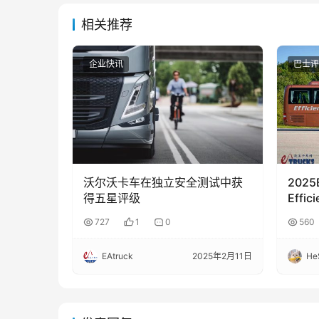
相关推荐
企业快讯
巴士评
沃尔沃卡车在独立安全测试中获
2025
得五星评级
Effi
曼恩Li
727
1
0
560
新
EAtruck
2025年2月11日
He