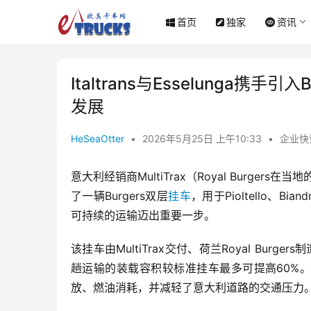
首页
独家
资讯
Italtrans与Esselunga
发展
HeSeaOtter
•
2026年5月25日 上午10:33
•
企业快
意大利经销商MultiTrax（Royal Burgers在
了一辆Burgers双层
挂车
，用于Pioltello、Bi
可持续的运输迈出重要一步。
该挂车由MultiTrax交付、荷兰Royal Bur
趟运输的装载容积较标准挂车最多可提高60%
放、燃油消耗，并减轻了意大利道路的交通压力