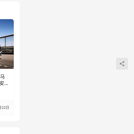
0马
、安全
月22日