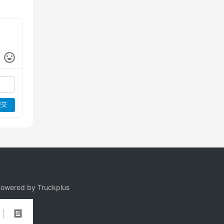
提交
owered by Truckplus