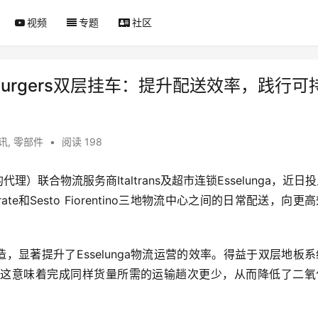
视频
专题
社区
携手引入Burgers双层挂车：提升配送效率，践行可
讯
,
零部件
•
阅读 198
当地的代理）联合物流服务商Italtrans及超市连锁Esselunga，近日
andrate和Sesto Fiorentino三地物流中心之间的日常配送，向
gers制造，显著提升了Esselunga物流运营的效率。得益于双层地板
。这意味着完成同样货量所需的运输趟次更少，从而降低了二氧
。