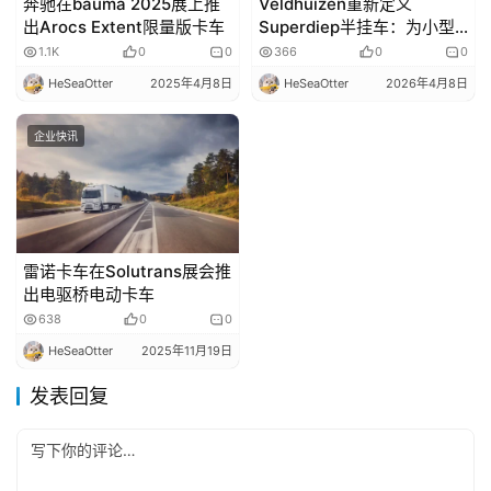
奔驰在bauma 2025展上推
Veldhuizen重新定义
出Arocs Extent限量版卡车
Superdiep半挂车：为小型
机械装载而生
1.1K
0
0
366
0
0
HeSeaOtter
2025年4月8日
HeSeaOtter
2026年4月8日
企业快讯
雷诺卡车在Solutrans展会推
出电驱桥电动卡车
638
0
0
HeSeaOtter
2025年11月19日
发表回复