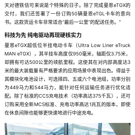
天对德铁信可来说是个特殊的日子。除了完成曼恩eTGX的
交付，我们还签署了一份订购50辆曼恩eTGL卡车的意向
独
书。这款货运卡车非常适合“最后一公里”的配送任务。”
家
科技为先 纯电驱动再现硬核实力
曼恩eTGX超低位半挂电动卡车（Ultra Low Liner eTruck 
资
讯
MAN eTGX），其半挂车高度仅950毫米，轴距仅3.75米，
却拥有可达500公里的续航里程。这使其在对内部高度达3
米的最大装载量有严格要求的应用场景中表现出色。得益于
登录
注册
视
其模块化电池设计，可选择四、五或六个电池组，功率分别
频
为449马力和544马力，能针对任何运输任务进行优化适
配。除了标准的CCS充电技术（功率高达375千瓦），还可
订购采用全新MCS标准、充电功率高达1兆瓦的版本，即使
专
在休息间隙也能够更快速地进行中途充电。
题