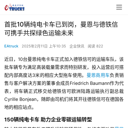
首批10辆纯电卡车已到岗，曼恩与德铁信
可携手共探绿色运输未来
EAtruck
2025年2月11日 上午10:35
企业快讯
阅读 822
近日，10台曼恩纯电卡车正式加入德铁信可的运输车队，该
批车辆专为满足高装载量需求而特别研发，投入运营后可搭
配内部高度达3米的相应大型拖车使用。
曼恩商用车
负责销
售与客户解决方案的董事会成员Friedrich Baumann作为代
表，将车辆正式移交给德铁信可欧洲陆路运输执行副总裁
Cyrille Bonjean，随即由司机们将其开往德铁信可在德国各
地的相应站点。
150辆纯电卡车 助力企业零碳运输转型