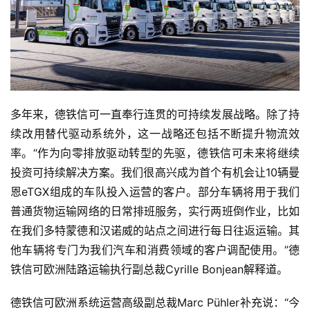
多年来，德铁信可一直奉行连贯的可持续发展战略。除了持
续改用替代驱动系统外，这一战略还包括不断提升物流效
率。“作为向零排放驱动转型的先驱，德铁信可未来将继续
投资可持续解决方案。我们很高兴成为首个有机会让10辆曼
恩eTGX组成的车队投入运营的客户。部分车辆将用于我们
普通货物运输网络的日常排班服务，实行两班倒作业，比如
在我们多特蒙德和汉诺威的站点之间进行每日往返运输。其
他车辆将专门为我们汽车和消费领域的客户调配使用。”德
铁信可欧洲陆路运输执行副总裁Cyrille Bonjean解释道。
首
页
德铁信可欧洲系统运营高级副总裁Marc Pühler补充说：“今