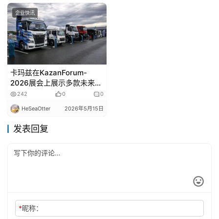
企业快讯
卡玛兹在KazanForum-
2026展会上展示多款未来车
型
242
0
0
HeSeaOtter
2026年5月15日
发表回复
*
昵称：