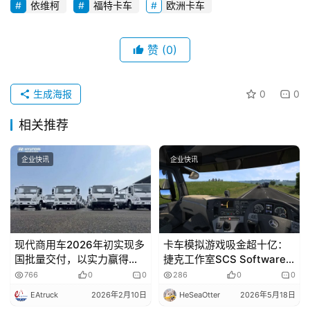
频
依维柯
福特卡车
欧洲卡车
赞
(0)
专
题
生成海报
0
0
相关推荐
社
区
企业快讯
企业快讯
现代商用车2026年初实现多
卡车模拟游戏吸金超十亿：
国批量交付，以实力赢得全
捷克工作室SCS Software
球市场认可
再创纪录
766
0
0
286
0
0
EAtruck
2026年2月10日
HeSeaOtter
2026年5月18日