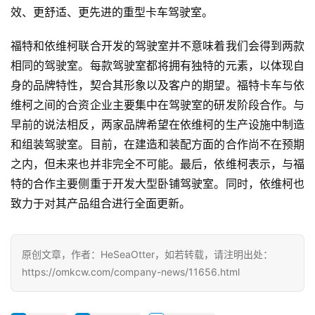
效、更舒适、更先进的重型卡车驾驶室。
福特和依维柯联合开发的驾驶室并不意味着我们会得到两款
相同的驾驶室。每款驾驶室都将拥有独特的元素，以体现自
身的品牌特性，契合其形象以及客户的期望。福特卡车与依
首
页
维柯之间的合资企业主要集中在驾驶室的研发阶段合作。与
早前的说法相反，两家品牌希望在依维柯的生产设施中制造
和组装驾驶室。目前，在建造和装配方面的合作尚不在预期
独
之内，但未来也并非完全不可能。最后，依维柯表示，与福
家
特的合作主要侧重于开发大型卧铺驾驶室。同时，依维柯也
致力于对其产品组合进行全面更新。
资
讯
原创文章，作者：HeSeaOtter，如若转载，请注明出处：
https://omkcw.com/company-news/11656.html
登录
注册
视