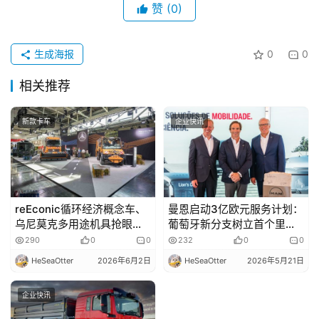
赞
(0)
专
生成海报
0
0
题
相关推荐
社
新款卡车
企业快讯
区
reEconic循环经济概念车、
曼恩启动3亿欧元服务计划：
乌尼莫克多用途机具抢眼，
葡萄牙新分支树立首个里程
带您看奔驰卡车IFAT 2026
碑
290
0
0
232
0
0
展品阵容
HeSeaOtter
2026年6月2日
HeSeaOtter
2026年5月21日
企业快讯