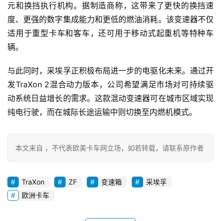
元和换挡执行机构。据制造商称，这带来了更快的换挡速
度、更强的数字集成能力和更低的燃油消耗。该变速器不仅
适用于重型卡车和客车，还可用于移动式起重机等特种车
首
辆。
页
与此同时，采埃孚正积极布局进一步的电驱化未来。通过开
发TraXon 2混合动力版本，公司希望满足市场对可持续驱
独
动系统日益增长的需求。这款混动变速器可在城市区域实现
家
纯电行驶，而在城际长途运输中则切换至内燃机模式。
资
本文来自 ，不代表欧美卡车网立场，如若转载，请联系原作者
讯
TraXon
ZF
变速箱
采埃孚
登录
注册
欧洲卡车
视
频