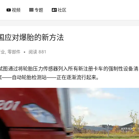
视频
专题
社区
国应对爆胎的新方法
行业
,
零部件
•
阅读 881
试图通过将轮胎压力传感器列入所有新注册卡车的强制性设备清
案——自动轮胎检测站——正在逐渐流行起来。