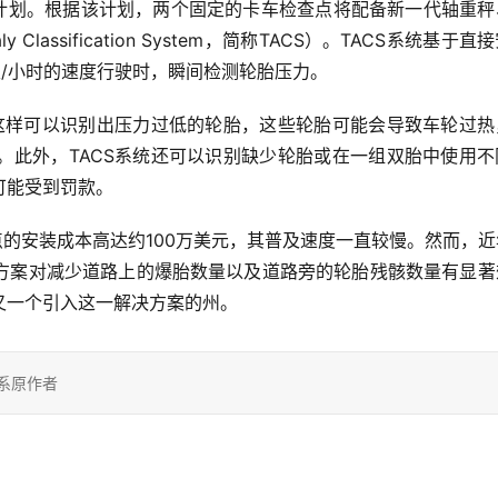
资计划。根据该计划，两个固定的卡车检查点将配备新一代轴重秤
Classification System，简称TACS）。TACS系统基于直
里/小时的速度行驶时，瞬间检测轮胎压力。
。这样可以识别出压力过低的轮胎，这些轮胎可能会导致车轮过热
。此外，TACS系统还可以识别缺少轮胎或在一组双胎中使用不
可能受到罚款。
查点的安装成本高达约100万美元，其普及速度一直较慢。然而，
方案对减少道路上的爆胎数量以及道路旁的轮胎残骸数量有显著
又一个引入这一解决方案的州。
系原作者