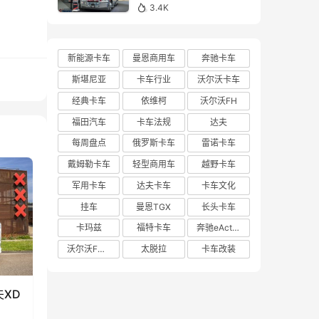
亮相布里斯班卡车展的肯
3.4K
沃斯K220牵引车实拍
新能源卡车
曼恩商用车
奔驰卡车
斯堪尼亚
卡车行业
沃尔沃卡车
经典卡车
依维柯
沃尔沃FH
福田汽车
卡车法规
达夫
每周盘点
俄罗斯卡车
雷诺卡车
戴姆勒卡车
轻型商用车
越野卡车
军用卡车
达夫卡车
卡车文化
挂车
曼恩TGX
长头卡车
卡玛兹
福特卡车
奔驰eActros 600
沃尔沃FH Aero
太脱拉
卡车改装
XD