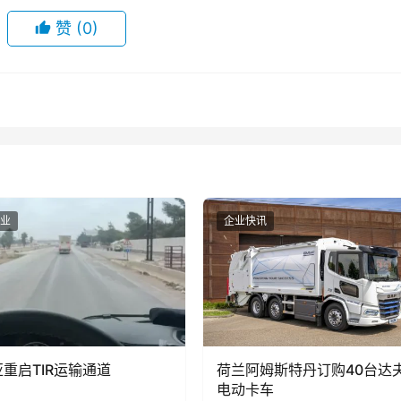
赞
(0)
业
企业快讯
重启TIR运输通道
荷兰阿姆斯特丹订购40台达夫
电动卡车