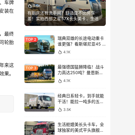
、车牌
5.6K
接安装在
有厨房还有洗手间？舒适度不比房车
差！实拍西部之星57X长头美卡，生活舱
加长这么多？
，最终
瑞典双雄的长途电动重卡
同轮胎
谁更强？看斯堪尼亚45 R
与沃尔沃FH Aero Electric
4.1K
同台竞技！
近年来这
最强德国猛狮降临！战斗
力高达250吨？曼恩新款
效果。
TGX大件牵引车深入解析
4.1K
经典日系轻卡，到手就能
干活！能拉一吨多的五十
铃NLR工作车实拍
3.5K
生活舱媲美长头卡车，全
球独家的美式平头旗舰！