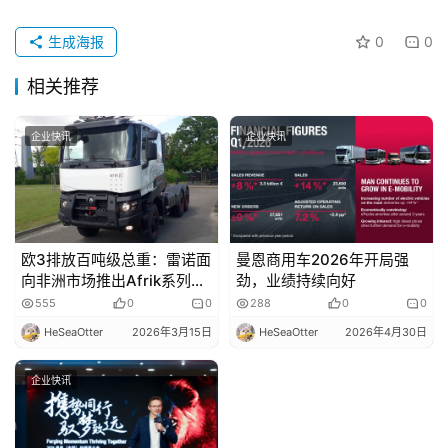
专
生成海报
0
0
题
相关推荐
企业快讯
企业快讯
社
区
欧3排放百吨级总重：雷诺面
曼恩商用车2026年开局强
向非洲市场推出Afrik系列卡
劲，业绩持续向好
车
555
0
0
288
0
0
HeSeaOtter
2026年3月15日
HeSeaOtter
2026年4月30日
企业快讯