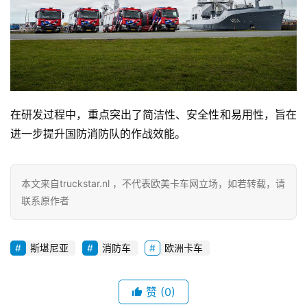
首
页
在研发过程中，重点突出了简洁性、安全性和易用性，旨在
独
进一步提升国防消防队的作战效能。
家
本文来自truckstar.nl ，不代表欧美卡车网立场，如若转载，请
资
联系原作者
讯
斯堪尼亚
消防车
欧洲卡车
登录
注册
视
频
赞
(0)