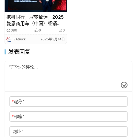
携狮同行，驭梦致远，2025
曼恩商用车（中国）经销商
大会圆满举行
680
0
0
EAtruck
2025年3月14日
发表回复
*
昵称：
*
邮箱：
网址：