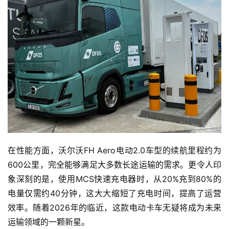
首
页
独
在性能方面，沃尔沃FH Aero电动2.0车型的续航里程约为
家
600公里，完全能够满足大多数长途运输的需求。更令人印
象深刻的是，使用MCS快速充电器时，从20%充到80%的
电量仅需约40分钟，这大大缩短了充电时间，提高了运营
资
效率。随着2026年的临近，这款电动卡车无疑将成为未来
讯
运输领域的一颗新星。