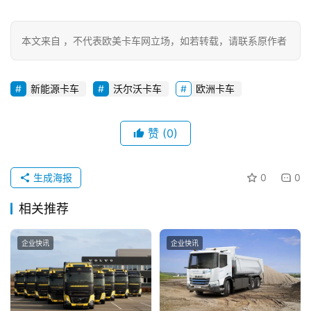
登录
注册
视
本文来自 ，不代表欧美卡车网立场，如若转载，请联系原作者
频
新能源卡车
沃尔沃卡车
欧洲卡车
专
题
赞
(0)
社
生成海报
0
0
区
相关推荐
企业快讯
企业快讯