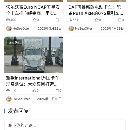
沃尔沃将Euro NCAP五星安
DAF再推新款电动卡车：配
全卡车推向经销商，用实战
备Push Axle的6×2牵引车及
体验诠释安全标杆
越野底盘
400
0
0
551
0
0
HeSeaOtter
2026年3月22日
HeSeaOtter
2026年1月29日
企业快讯
新款International万国卡车
现身测试：大众集团打造全
新驾驶室
1.1K
0
0
HeSeaOtter
2025年10月10日
发表回复