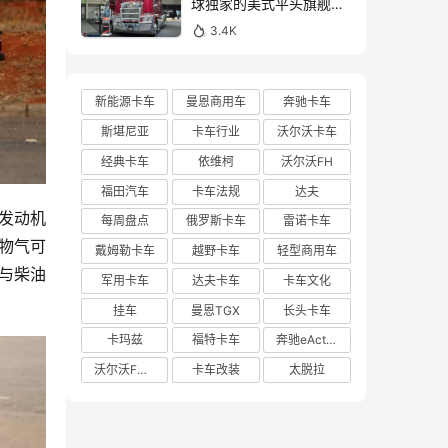
球独家的美式平头旗舰！
亮相布里斯班卡车展的肯
3.4K
沃斯K220牵引车实拍
新能源卡车
曼恩商用车
奔驰卡车
斯堪尼亚
卡车行业
沃尔沃卡车
经典卡车
依维柯
沃尔沃FH
福田汽车
卡车法规
达夫
种发动机
每周盘点
俄罗斯卡车
雷诺卡车
物气可
戴姆勒卡车
越野卡车
轻型商用车
与柴油
军用卡车
达夫卡车
卡车文化
挂车
曼恩TGX
长头卡车
卡玛兹
福特卡车
奔驰eActros 600
沃尔沃FH Aero
卡车改装
太脱拉