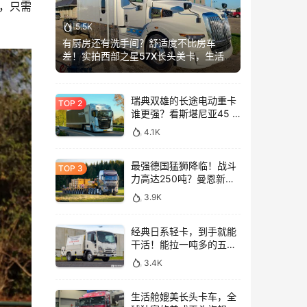
，只需
5.5K
有厨房还有洗手间？舒适度不比房车
差！实拍西部之星57X长头美卡，生活舱
加长这么多？
瑞典双雄的长途电动重卡
谁更强？看斯堪尼亚45 R
与沃尔沃FH Aero Electric
4.1K
同台竞技！
最强德国猛狮降临！战斗
力高达250吨？曼恩新款
TGX大件牵引车深入解析
3.9K
经典日系轻卡，到手就能
干活！能拉一吨多的五十
铃NLR工作车实拍
3.4K
生活舱媲美长头卡车，全