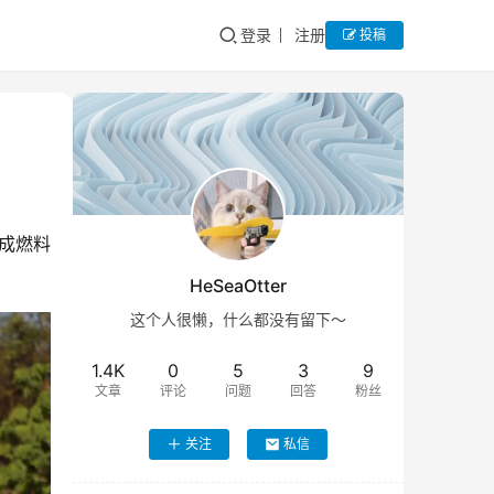
登录
注册
投稿
成燃料
HeSeaOtter
这个人很懒，什么都没有留下～
1.4K
0
5
3
9
文章
评论
问题
回答
粉丝
关注
私信