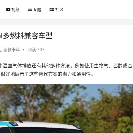
视频
专题
社区
fuel多燃料兼容车型
讯
,
新款卡车
•
阅读 707
中温室气体排放还有其他多种方法，例如使用生物气、乙醇或合
uel原型车很好地展示了这些替代方案的潜力和通用性。