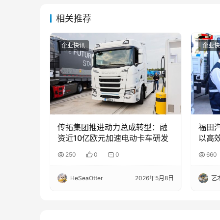
相关推荐
企业快讯
企业快
传拓集团推进动力总成转型：融
福田
资近10亿欧元加速电动卡车研发
以高
全
250
0
0
660
HeSeaOtter
2026年5月8日
艺术