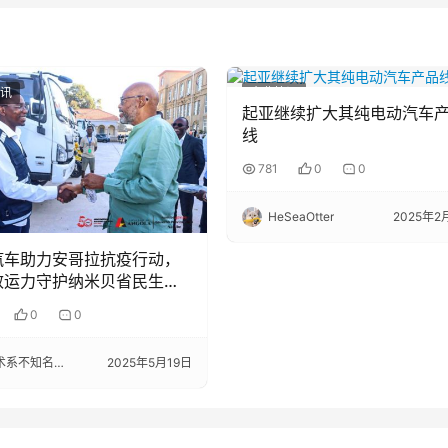
讯
企业快讯
起亚继续扩大其纯电动汽车
线
781
0
0
HeSeaOtter
2025年2
汽车助力安哥拉抗疫行动，
效运力守护纳米贝省民生安
0
0
系不知名选手
2025年5月19日