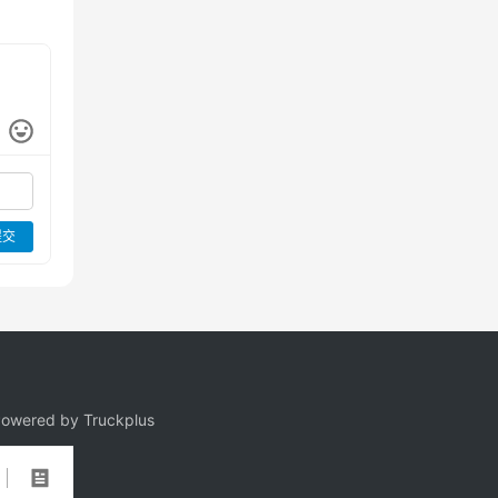
提交
owered by Truckplus